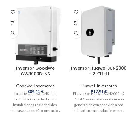
Inversor GoodWe
Inversor Huawei SUN2000
GW3000D-NS
– 2 KTL-L1
Goodwe
,
Inversores
Huawei
,
Inversores
889,41
€
917,91
€
La serie Goodwe DNS es la
El inversor Huawei SUN2000 – 2
combinación perfecta para
KTL-L1 es un inversor de nueva
instalaciones residenciales,
generación con conexión a red
gracias a su tamaño compacto y
indicado para instalaciones mas
peso ligero, un 30% más ligero que
avanzadas de autoconsumo. Este
otros inversores. Fabricada para
inversor tiene antena wifi propia y
durabilidad y longevidad de
gracias a ella no necesitaremos
acuerdo con los estándares
mas nuestro smartphone para