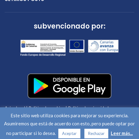
subvencionado por:
Aviso legal
|
Política de cookies
|
Política de privacidad
Este sitio web utiliza cookies para mejorar su experiencia.
Asumiremos que está de acuerdo con esto, pero puede optar por
DRA INSTALACIONES
2020 CREATED BY
PAPAGAYO SOFTWARE
no participar si lo desea.
Leer más...
Aceptar
Rechazar