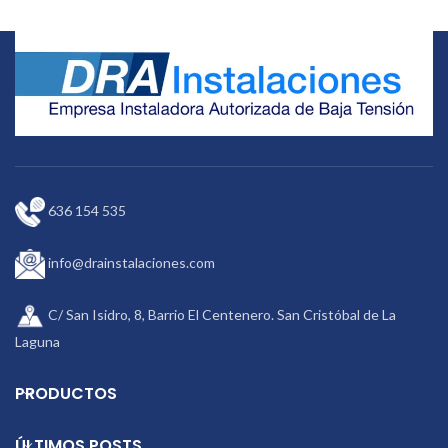
modernos, la serie Goodwe DNS
ponerlo en marcha.
tiene una clasificación IP65 para
que se pueda montar dentro o
fuera de su hogar. Con un voltaje
de arranque bajo de solo 120 V y el
rango de voltaje más grande de 80-
550 V, estos inversores pueden
ofrecer más opciones para el
sistema de su hogar.
636 154 535
info@drainstalaciones.com
C/ San Isidro, 8, Barrio El Centenero. San Cristóbal de La
Laguna
PRODUCTOS
ÚLTIMOS POSTS