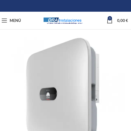
0
MENÚ
0,00
€