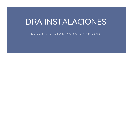
D
R
A
I
N
S
T
A
L
A
C
I
O
N
E
S
ELECTRICISTAS PARA EMPRESAS