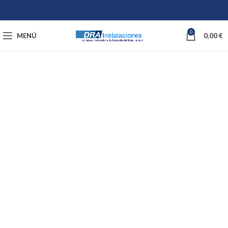
0
MENÚ
0,00
€