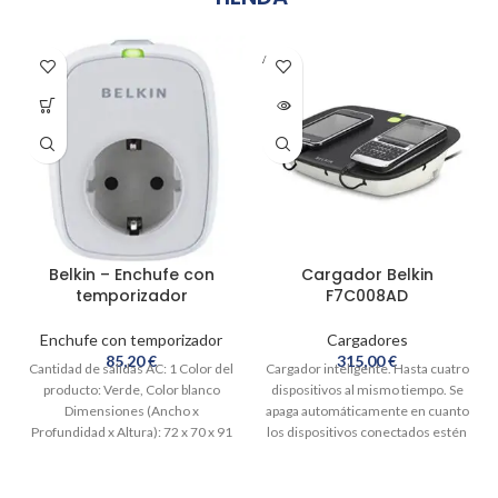
AGOT
ADO
Belkin – Enchufe con
Cargador Belkin
temporizador
F7C008AD
Enchufe con temporizador
Cargadores
85,20
€
315,00
€
Cantidad de salidas AC: 1 Color del
Cargador inteligente. Hasta cuatro
producto: Verde, Color blanco
dispositivos al mismo tiempo. Se
Dimensiones (Ancho x
apaga automáticamente en cuanto
Profundidad x Altura): 72 x 70 x 91
los dispositivos conectados estén
mm Fuente de alimentación,
cargados Diferentes tamaños de
frecuencia de entrada: 50 Hz
USB.
Intervalo de temperatura