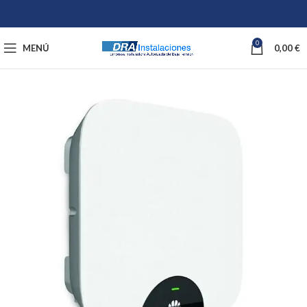
0
MENÚ
0,00
€