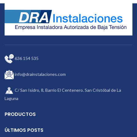
en hogares.
y unidad de monitorización de
intensidad residual. Su pantalla
LCD permite la monitorización del
rendimiento del sistema.
636 154 535
info@drainstalaciones.com
C/ San Isidro, 8, Barrio El Centenero. San Cristóbal de La
Laguna
PRODUCTOS
ÚLTIMOS POSTS