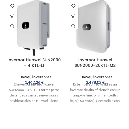
Inversor Huawei SUN2000
Inversor Huawei
– 4 KTL-L1
SUN2000-20KTL-M2
Huawei
,
Inversores
Huawei
,
Inversores
1.447,26
€
3.478,02
€
El inversor híbrido Huawei
Este inversor HUAWEI es un
SUN2000 – 4 KTL-L1 forma parte
inversor de alta eficiencia con un
de la nueva gama de inversores
rango de funcionamiento ultra
residenciales de Huawei. Tiene
bajo(160-950V). Compatible con
Wifi incorporada lo que le permite
dongle WIFI-Fast Ethernet y su
una rápida puesta en marcha
puesta en marcha y actualización
gracias a la app de Huawei Solar. No
puede realizarse con la app
posee ventiladores lo que lo hace
También posee detección de
silencioso e ideal para su ubicación
aislamiento de corriente continua