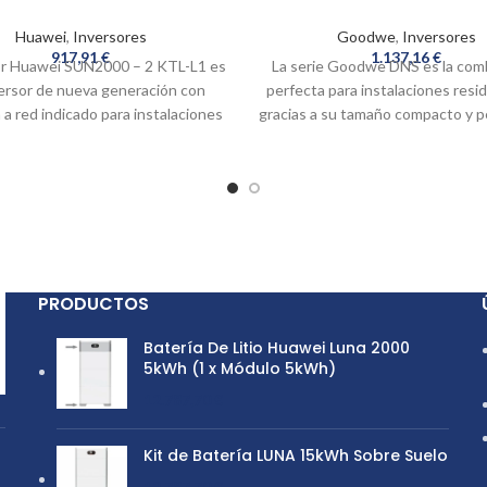
Huawei
,
Inversores
Goodwe
,
Inversores
917,91
€
1.137,16
€
sor Huawei SUN2000 – 2 KTL-L1 es
La serie Goodwe DNS es la com
ersor de nueva generación con
perfecta para instalaciones resid
a red indicado para instalaciones
gracias a su tamaño compacto y pe
anzadas de autoconsumo. Este
un 30% más ligero que otros inv
iene antena wifi propia y gracias a
Fabricada para durabilidad y lon
no necesitaremos mas nuestro
acuerdo con los estándares mod
phone para ponerlo en marcha.
serie Goodwe DNS tiene una clas
IP65 para que se pueda montar 
fuera de su hogar. Con un vol
arranque bajo de solo 120 V y el
PRODUCTOS
voltaje más grande de 80-550 V
inversores pueden ofrecer más 
Batería De Litio Huawei Luna 2000
para el sistema de su hoga
5kWh (1 x Módulo 5kWh)
12.787,70
€
Kit de Batería LUNA 15kWh Sobre Suelo
12.787,70
€