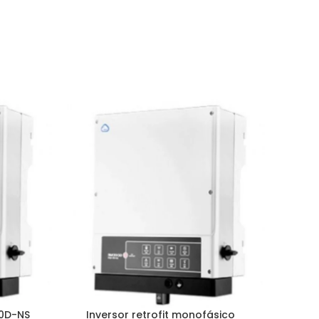
0D-NS
Inversor retrofit monofásico
Inv