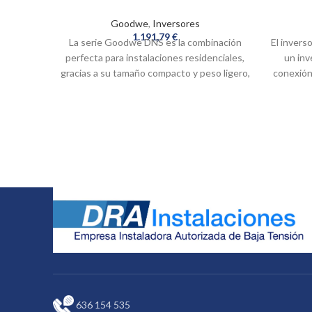
Goodwe
,
Inversores
1.191,79
€
La serie Goodwe DNS es la combinación
El inver
perfecta para instalaciones residenciales,
un inv
gracias a su tamaño compacto y peso ligero,
conexión 
un 30% más ligero que otros inversores.
mas av
Fabricada para durabilidad y longevidad de
inversor t
acuerdo con los estándares modernos, la
ella 
serie Goodwe DNS tiene una clasificación
smart
IP65 para que se pueda montar dentro o
fuera de su hogar. Con un voltaje de
arranque bajo de solo 120 V y el rango de
voltaje más grande de 80-550 V, estos
inversores pueden ofrecer más opciones
para el sistema de su hogar.
636 154 535