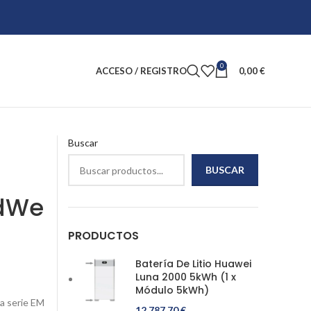
0
ACCESO / REGISTRO
0,00
€
Buscar
BUSCAR
odWe
PRODUCTOS
Batería De Litio Huawei
Luna 2000 5kWh (1 x
Módulo 5kWh)
a serie EM
12.787,70
€