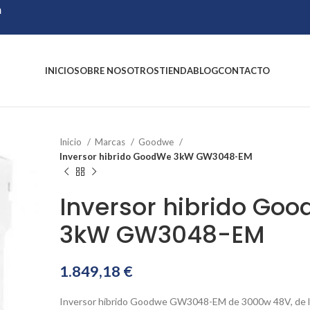
m
INICIO
SOBRE NOSOTROS
TIENDA
BLOG
CONTACTO
Inicio
Marcas
Goodwe
Inversor hibrido GoodWe 3kW GW3048-EM
Inversor hibrido Go
3kW GW3048-EM
1.849,18
€
Inversor híbrido Goodwe GW3048-EM de 3000w 48V, de l